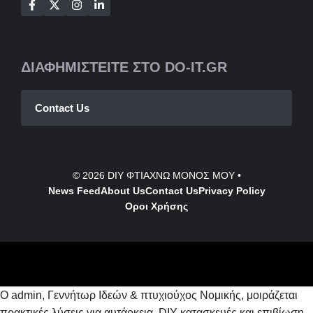
ΔΙΑΦΗΜΙΣΤΕΙΤΕ ΣΤΟ DO-IT.GR
Contact Us
© 2026
DIY ΦΤΙΑΧΝΩ ΜΟΝΟΣ ΜΟΥ
•
News Feed
About Us
Contact
Us
Privacy Policy
Οροι Χρήσης
Ο admin, Γεννήτωρ Ιδεών & πτυχιούχος Νομικής, μοιράζεται
πρακτικές λύσεις για αυτάρκεια, DIY κατασκευές και επιβίωση.