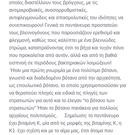
οποίες διαστέλλουν τους βρόγχους, με τις
αντιμικροβιακές, ανοσορρυθμιστικές,
αντιφλεγμονώδεις και σπασμολυτικές του ιδιότητες να
συνεπικουρούν! Γενικά το πεντάνευρο προστατεύει
τους βλεννογόνους που παρουσιάζουν ερεθισμό και
φλεγμονή, καθώς τους καλύπτει με ένα βλεννώδες
στρώμα, καταπραΰνοντας έτσι το βήχα και τυχόν πόνο
που προκαλείται από αυτόν, αλλά και από τη βαθιά
εισπνοή σε περιόδους βακτηριακών λοιμώξεων!
Ήταν μια πρώτη γνωριμία με ένα πολύτιμο βότανο,
γνωστό και διαδεδομένο βότανο από την αρχαιότητα,
ως επουλωτικό βότανο, το οποίο χρησιμοποιούσαν για
να θεραπεύει πληγές και ειδικά τις πληγές των
στρατιωτών για αυτό και το έλεγαν “το βότανο των
στρατιωτών” Ήταν το βότανο πανάκεια για πολλούς
αρχαίους πολιτισμούς. Σημείωση: το πεντάνευρο
έχει βιταμίνη Κ, μία από τις μορφές της βιταμίνης Κ, η
Κ1 έχει σχέση και με το αίμα μας, έτσι άτομα που