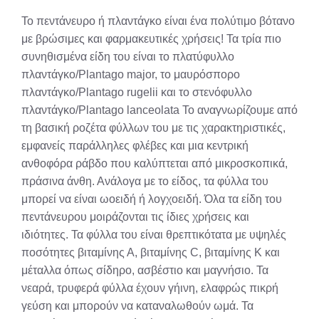
X
Facebook
Pinterest
LinkedIn
Email
Reddit
Το πεντάνευρο ή πλαντάγκο είναι ένα πολύτιμο βότανο
(Twitter)
με βρώσιμες και φαρμακευτικές χρήσεις! Τα τρία πιο
συνηθισμένα είδη του είναι το πλατύφυλλο
πλαντάγκο/Plantago major, το μαυρόσπορο
πλαντάγκο/Plantago rugelii και το στενόφυλλο
πλαντάγκο/Plantago lanceolata Το αναγνωρίζουμε από
τη βασική ροζέτα φύλλων του με τις χαρακτηριστικές,
εμφανείς παράλληλες φλέβες και μια κεντρική
ανθοφόρα ράβδο που καλύπτεται από μικροσκοπικά,
πράσινα άνθη. Ανάλογα με το είδος, τα φύλλα του
μπορεί να είναι ωοειδή ή λογχοειδή. Όλα τα είδη του
πεντάνευρου μοιράζονται τις ίδιες χρήσεις και
ιδιότητες. Τα φύλλα του είναι θρεπτικότατα με υψηλές
ποσότητες βιταμίνης Α, βιταμίνης C, βιταμίνης Κ και
μέταλλα όπως σίδηρο, ασβέστιο και μαγνήσιο. Τα
νεαρά, τρυφερά φύλλα έχουν γήινη, ελαφρώς πικρή
γεύση και μπορούν να καταναλωθούν ωμά. Τα