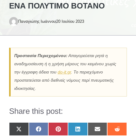
ΝΑ ΠΟΛΎΤΙΜΟ ΒΌΤΑΝΟ
Παναγιώτης Ιωάννου
20 Ιουλίου 2023
Προστασία Περιεχομένου:
Απαγορεύεται ρητά η
αναδημοσίευση ή η χρήση μέρους του κειμένου χωρίς
την έγγραφη άδεια του
do-it.gr
. Το περιεχόμενο
προστατεύεται από διεθνείς νόμους περί πνευματικής
ιδιοκτησίας.
Share this post:
Share
Share
Share
Share
Share
Share
on
on
on
on
on
on