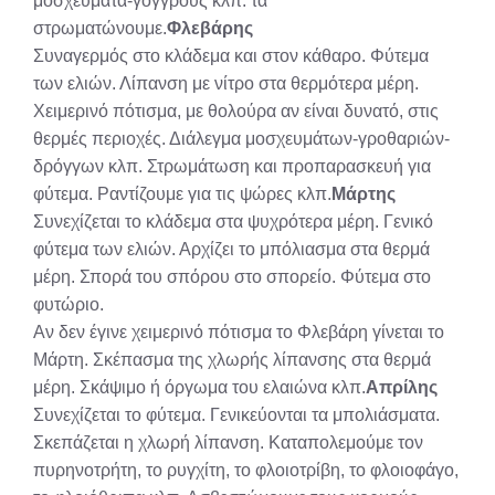
μοσχεύματα-γόγγρους κλπ. τα
στρωματώνουμε.
Φλεβάρης
Συναγερμός στο κλάδεμα και στον κάθαρο. Φύτεμα
των ελιών. Λίπανση με νίτρο στα θερμότερα μέρη.
Χειμερινό πότισμα, με θολούρα αν είναι δυνατό, στις
θερμές περιοχές. Διάλεγμα μοσχευμάτων-γροθαριών-
δρόγγων κλπ. Στρωμάτωση και προπαρασκευή για
φύτεμα. Ραντίζουμε για τις ψώρες κλπ.
Μάρτης
Συνεχίζεται το κλάδεμα στα ψυχρότερα μέρη. Γενικό
φύτεμα των ελιών. Αρχίζει το μπόλιασμα στα θερμά
μέρη. Σπορά του σπόρου στο σπορείο. Φύτεμα στο
φυτώριο.
Αν δεν έγινε χειμερινό πότισμα το Φλεβάρη γίνεται το
Μάρτη. Σκέπασμα της χλωρής λίπανσης στα θερμά
μέρη. Σκάψιμο ή όργωμα του ελαιώνα κλπ.
Απρίλης
Συνεχίζεται το φύτεμα. Γενικεύονται τα μπολιάσματα.
Σκεπάζεται η χλωρή λίπανση. Καταπολεμούμε τον
πυρηνοτρήτη, το ρυγχίτη, το φλοιοτρίβη, το φλοιοφάγο,