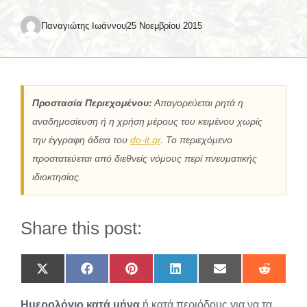
Παναγιώτης Ιωάννου
25 Νοεμβρίου 2015
Προστασία Περιεχομένου:
Απαγορεύεται ρητά η
αναδημοσίευση ή η χρήση μέρους του κειμένου χωρίς
την έγγραφη άδεια του
do-it.gr
. Το περιεχόμενο
προστατεύεται από διεθνείς νόμους περί πνευματικής
ιδιοκτησίας.
Share this post:
Share
Share
Share
Share
Share
Share
on
on
on
on
on
on
X
Facebook
Pinterest
LinkedIn
Email
Reddit
Ημερολόγιο κατά μήνα
ή κατά περιόδους για να τα
(Twitter)