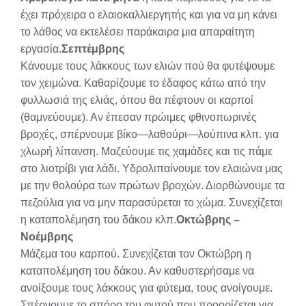
έχει πρόχειρα ο ελαιοκαλλιεργητής και για να μη κάνει
το λάθος να εκτελέσει παράκαιρα μια απαραίτητη
εργασία.
Σεπτέμβρης
Κάνουμε τους λάκκους των ελιών πού θα φυτέψουμε
τον χειμώνα. Καθαρίζουμε το έδαφος κάτω από την
φυλλωσιά της ελιάς, όπου θα πέφτουν οι καρποί
(θαμνεύουμε). Αν έπεσαν πρώιμες φθινοπωρινές
βροχές, σπέρνουμε βίκο—λαθούρι—λούπινα κλπ. για
χλωρή λίπανση. Μαζεύουμε τις χαμάδες και τις πάμε
στο λιοτρίβι για λάδι. Υδρολιπαίνουμε τον ελαιώνα μας
με την θολούρα των πρώτων βροχών. Διορθώνουμε τα
πεζούλια για να μην παρασύρεται το χώμα. Συνεχίζεται
η καταπολέμηση του δάκου κλπ.
Οκτώβρης –
Νοέμβρης
Μάζεμα του καρπού. Συνεχίζεται τον Οκτώβρη η
καταπολέμηση του δάκου. Αν καθυστερήσαμε να
ανοίξουμε τους λάκκους για φύτεμα, τους ανοίγουμε.
Σπέρνουμε το σπόρο του φυτού που προορίζεται για