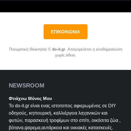
ΕΠΙΚΟΙΝΩΝΙΑ
Πνευματική Ιδιοκτησία ©
do-it.gr
. Απαγορεύεται η αναδημοσίευση
χωρίς άδεια.
NEWSROOM
Φτιάχνω Μόνος Μου
Το do-it.gr είναι ενας ιστοτοπος αφιερωμένος σε
DIY
οδηγούς, κηπουρική, καλλιέργεια λαχανικών και
φυτών, παρασκευή τροφίμων στο σπίτι, οικόσιτα ζώα ,
βότανα,ψαρεμα,αυτάρκεια και οικιακές κατασκευές.