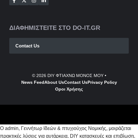
ΔΙΑΦΗΜΙΣΤΕΙΤΕ ΣΤΟ DO-IT.GR
Contact Us
© 2026
DIY ΦΤΙΑΧΝΩ ΜΟΝΟΣ ΜΟΥ
•
News Feed
About Us
Contact
Us
Privacy Policy
Οροι Χρήσης
Ο admin, Γεννήτωρ Ιδεών & πτυχιούχος Νομικής, μοιράζεται
πρακτικές λύσεις για αυτάρκεια, DIY κατασκευές και επιβίωση.