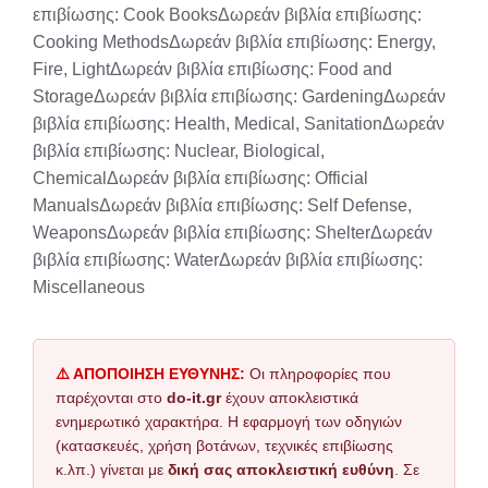
επιβίωσης: Cook BooksΔωρεάν βιβλία επιβίωσης:
Cooking MethodsΔωρεάν βιβλία επιβίωσης: Energy,
Fire, LightΔωρεάν βιβλία επιβίωσης: Food and
StorageΔωρεάν βιβλία επιβίωσης: GardeningΔωρεάν
βιβλία επιβίωσης: Health, Medical, SanitationΔωρεάν
βιβλία επιβίωσης: Nuclear, Biological,
ChemicalΔωρεάν βιβλία επιβίωσης: Official
ManualsΔωρεάν βιβλία επιβίωσης: Self Defense,
WeaponsΔωρεάν βιβλία επιβίωσης: ShelterΔωρεάν
βιβλία επιβίωσης: WaterΔωρεάν βιβλία επιβίωσης:
Miscellaneous
⚠️ ΑΠΟΠΟΙΗΣΗ ΕΥΘΥΝΗΣ:
Οι πληροφορίες που
παρέχονται στο
do-it.gr
έχουν αποκλειστικά
ενημερωτικό χαρακτήρα. Η εφαρμογή των οδηγιών
(κατασκευές, χρήση βοτάνων, τεχνικές επιβίωσης
κ.λπ.) γίνεται με
δική σας αποκλειστική ευθύνη
. Σε