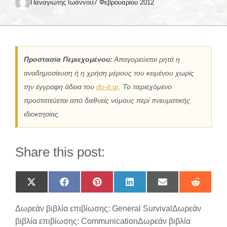
Παναγιώτης Ιωάννου
7 Φεβρουαρίου 2012
Προστασία Περιεχομένου:
Απαγορεύεται ρητά η
αναδημοσίευση ή η χρήση μέρους του κειμένου χωρίς
την έγγραφη άδεια του
do-it.gr
. Το περιεχόμενο
προστατεύεται από διεθνείς νόμους περί πνευματικής
ιδιοκτησίας.
Share this post:
Share
Share
Share
Share
Share
Share
on
on
on
on
on
on
X
Facebook
Pinterest
LinkedIn
Email
Reddit
Δωρεάν βιβλία επιβίωσης: General SurvivalΔωρεάν
(Twitter)
βιβλία επιβίωσης: CommunicationΔωρεάν βιβλία