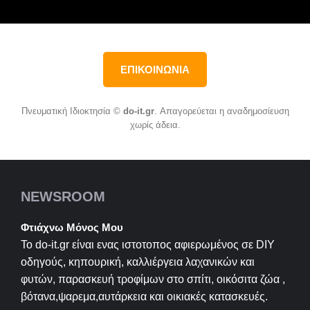
ΕΠΙΚΟΙΝΩΝΙΑ
Πνευματική Ιδιοκτησία ©
do-it.gr
. Απαγορεύεται η αναδημοσίευση
χωρίς άδεια.
NEWSROOM
Φτιάχνω Μόνος Μου
Το do-it.gr είναι ενας ιστοτοπος αφιερωμένος σε
DIY
οδηγούς, κηπουρική, καλλιέργεια λαχανικών και
φυτών, παρασκευή τροφίμων στο σπίτι, οικόσιτα ζώα ,
βότανα,ψαρεμα,αυτάρκεια και οικιακές κατασκευές.