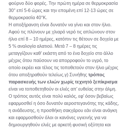
φούρνο δύο φορές. Την πρώτη ημέρα σε θερμοκρασία
30° επί 5-6 ώρες και την επομένη επί 12-13 ώρες σε
θερμοκρασία 40°Κ.
Η αποξήρανση είναι δυνατόν να γίνει και στον ήλιο.
Αφού τις πλύνουν με χλιαρό νερό τις απλώνουν στον
ήλιο επί 8 – 10 ημέρες, κατόπιν τις θέτουν σε δοχεία με
5 % αναλογία αλατιού. Μετά 7 – 8 ημέρες τις
μεταγγίζουν καθ’ εκάστη από το ένα δοχείο στο άλλο
μέχρις ότου παύσουν να απορροφούν το υγρό, το
οποίο εκρέει και τέλος τις τοποθετούν στον ήλιο μέχρις
ότου αποξηραθούν τελείως.γ) Συνήθης
τρόπος
παρασκευής των ελιών χωρίς τεχνητό ξεπίκρισμα
είναι να τοποθετηθούν οι ελιές απ’ ευθείας στην άλμη.
Ο τρόπος αυτός είναι πολύ καλός, εφ’ όσον βεβαίως
εφαρμοσθεί η όσο δυνατόν αεροστεγανότης της κάδης,
η ανάδευσης, η προσθήκη σακχάρου εάν είναι ανάγκη
και εφαρμοσθούν όλοι οι κανόνες υγιεινής για να
δημιουργηθούν ελιές με αρκετή φυσική οξύτητα και