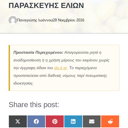
ΠΑΡΑΣΚΕΥΉΣ ΕΛΙΏΝ
Παναγιώτης Ιωάννου
28 Νοεμβρίου 2016
Προστασία Περιεχομένου:
Απαγορεύεται ρητά η
αναδημοσίευση ή η χρήση μέρους του κειμένου χωρίς
την έγγραφη άδεια του
do-it.gr
. Το περιεχόμενο
προστατεύεται από διεθνείς νόμους περί πνευματικής
ιδιοκτησίας.
Share this post:
Share
Share
Share
Share
Share
Share
on
on
on
on
on
on