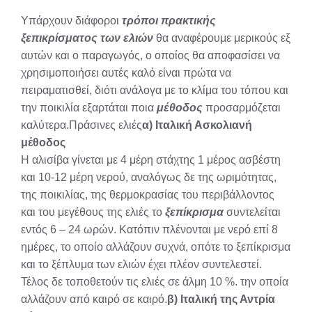
X
Facebook
Pinterest
LinkedIn
Email
Reddit
Υπάρχουν διάφοροι
τρόποι πρακτικής
(Twitter)
ξεπικρίσματος των ελιών
θα αναφέρουμε μερικούς εξ
αυτών και ο παραγωγός, ο οποίος θα αποφασίσει να
χρησιμοποιήσει αυτές καλό είναι πρώτα να
πειραματισθεί, διότι ανάλογα με το κλίμα του τόπου και
την ποικιλία εξαρτάται ποια
μέθοδος
προσαρμόζεται
καλύτερα.Πράσινες ελιές
α) Ιταλική Ασκολιανή
μέθοδος
Η αλισίβα γίνεται με 4 μέρη στάχτης 1 μέρος ασβέστη
και 10-12 μέρη νερού, αναλόγως δε της ωριμότητας,
της ποικιλίας, της θερμοκρασίας του περιβάλλοντος
και του μεγέθους της ελιές το
ξεπίκρισμα
συντελείται
εντός 6 – 24 ωρών. Κατόπιν πλένονται με νερό επί 8
ημέρες, το οποίο αλλάζουν συχνά, οπότε το ξεπίκρισμα
και το ξέπλυμα των ελιών έχει πλέον συντελεστεί.
Τέλος δε τοποθετούν τις ελιές σε άλμη 10 %. την οποία
αλλάζουν από καιρό σε καιρό.
β) Ιταλική της Αντρία