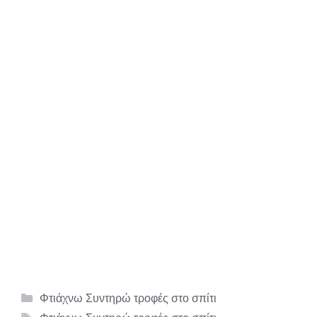
Κατηγορίες
Φτιάχνω Συντηρώ τροφές στο σπίτι
Ετικέτες