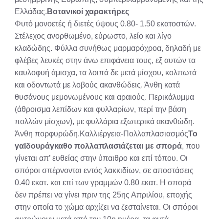
Ελλάδας.
Βοτανικοί χαρακτήρες
Φυτό μονοετές ή διετές ύψους 0.80- 1.50 εκατοστών.
Στέλεχος ανορθωμένο, εύρωστο, λείο και λίγο
κλαδώδης. Φύλλα συνήθως μαρμαρόχροα, δηλαδή με
φλέβες λευκές στην άνω επιφάνεια τους, εξ αυτών τα
καυλοφυή άμισχα, τα λοιπά δε μετά μίσχου, κολπωτά
και οδοντωτά με λοβούς ακανθώδεις. Άνθη κατά
θυσάνους μεμονωμένους και αραιούς. Περικάλυμμα
(άθροισμα λεπίδων και φυλλαρίων, περί την βάση
πολλών μίσχων), με φυλλάρια εξωτερικά ακανθώδη.
Άνθη πορφυρώδη.Καλλιέργεια-Πολλαπλασιασμός
Το
γαϊδουράγκαθο πολλαπλασιάζεται με σπορά
, που
γίνεται απ’ ευθείας στην ύπαιθρο και επί τόπου. Οι
σπόροι σπέρνονται εντός λακκιδίων, σε αποστάσεις
0.40 εκατ. και επί των γραμμών 0.80 εκατ. Η σπορά
δεν πρέπει να γίνει πριν της 25ης Απριλίου, εποχής
στην οποία το χώμα αρχίζει να ζεσταίνεται. Οι σπόροι