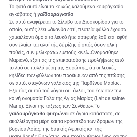
Το φυτό αυτό είναι το κοινώς καλούμενο κουφάγκαθο,
αγκάβατος ή
γαϊδουράγκαθο
.
Σε αυτό αναφέρεται το Σίλυβο του Διοσκορίδου για το
οποίο, αυτός λέει «άκανθα εστί, πλατεία φύλλα έχουσα,
χαμαιλέοντι όμοια το λευκό ήτις άρτιφυής έσθίεται έφθή
συν έλαίω και αλσί τής δέ ρίζης ό οπός όσσν ολκή
ποθείς, συν μελικράτω εμετούς κινεί».Ονομάσθηκε
Μαριανό, εξαιτίας της επικρατούσης προλήψεως από
το λαό σε πολλά μέρη της Ευρώπης, ότι οι λευκές
κηλίδες των φύλλων του προέκυψαν από της πτώσης
σε αυτό, σταγόνων γάλακτος της Παρθένου Μαρίας.
Εξαιτίας αυτού τού λόγου οι Γάλλοι, του έδωσαν την
κοινή ονομασία Γάλα τής Αγίας Μαρίας (Lait de sainte
Marie). Είναι της τάξεως των Συνθέτων.Το
γαϊδουράγκαθο φυτρώνει
σε άγρια κατάσταση, σε
ακαλλιέργητα μέρη και τα κράσπεδα των δρόμων της
βορείου Ασίας, της δυτικής Αφρικής και της
μεσημβρινής Ευρώπης, συμπεριλαμβανομένης και της