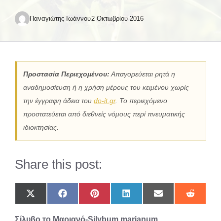
Παναγιώτης Ιωάννου
2 Οκτωβρίου 2016
Προστασία Περιεχομένου:
Απαγορεύεται ρητά η
αναδημοσίευση ή η χρήση μέρους του κειμένου χωρίς
την έγγραφη άδεια του
do-it.gr
. Το περιεχόμενο
προστατεύεται από διεθνείς νόμους περί πνευματικής
ιδιοκτησίας.
Share this post:
Share
Share
Share
Share
Share
Share
on
on
on
on
on
on
X
Facebook
Pinterest
LinkedIn
Email
Reddit
Σίλυβο το Μαριανό-Silybum marianum
(Twitter)