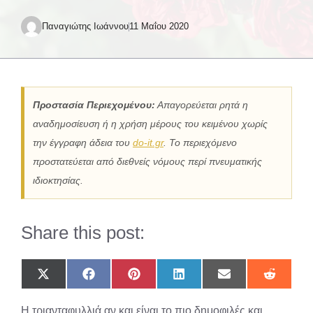
Παναγιώτης Ιωάννου
11 Μαΐου 2020
Προστασία Περιεχομένου:
Απαγορεύεται ρητά η
αναδημοσίευση ή η χρήση μέρους του κειμένου χωρίς
την έγγραφη άδεια του
do-it.gr
. Το περιεχόμενο
προστατεύεται από διεθνείς νόμους περί πνευματικής
ιδιοκτησίας.
Share this post:
Share
Share
Share
Share
Share
Share
on
on
on
on
on
on
X
Facebook
Pinterest
LinkedIn
Email
Reddit
H τριανταφυλλιά αν και είναι το πιο δημοφιλές και
(Twitter)