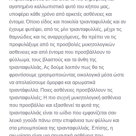
αγαπημένο καλλωπιστικό φυτό του κήπου μας,
υποφέρει κάθε χρόνο από αρκετές ασθένειες και
έντομα. Όποιο είδος και ποικιλία τριανταφυλλιάς και αν
έχουμε φυτέψει, από τις μίνι τριανταφυλλιές, μέχρι τις
θαμνώδεις και τις αναρριχόμενες, θα πρέπει να τις
προφυλάξυμε από τις προσβολές μυκητολογικών
ασθενειες και από έντομα που προσβάλλουν το
φύλλωμα, τους βλαστούς και τα άνθη της
τριανταφυλλιάς. Ας δούμε λοιπόν πως θα τις
φροντίσουμε χρησιμοποιώντας οικολογικά μέσα ώστε
να απολαύσουμε όμορφα και αρωματικά
τριαντάφυλλα. Ποιες ασθένειες προσβάλλουν τις
τριανταφυλλιές; H πιο συχνή μυκητολογική ασθένεια
που προσβάλλει και εξασθενεί τα φυτά της
τριανταφυλλιάς είναι το ωίδιο που εμφανίζεται σαν
λευκό χνούδι πάνω στην επιφάνεια των φύλλων και
στα μπουμπούκια της τριανταφυλλιάς. Επίσης, η
σκωρίαση είναι μια σημαντική ασθένεια που