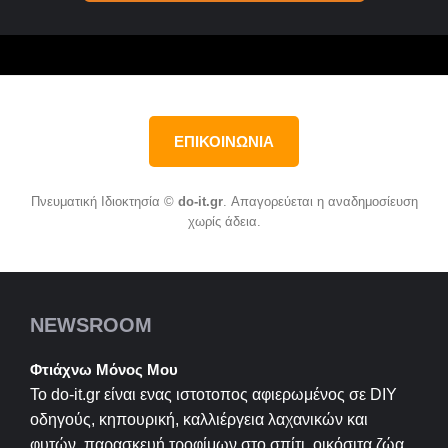
ΕΠΙΚΟΙΝΩΝΙΑ
Πνευματική Ιδιοκτησία ©
do-it.gr
. Απαγορεύεται η αναδημοσίευση
χωρίς άδεια.
NEWSROOM
Φτιάχνω Μόνος Μου
Το do-it.gr είναι ενας ιστοτοπος αφιερωμένος σε
DIY
οδηγούς, κηπουρική, καλλιέργεια λαχανικών και
φυτών, παρασκευή τροφίμων στο σπίτι, οικόσιτα ζώα ,