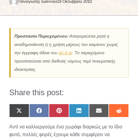
Παναγιώτης Ιωάννου
19 Οκτωβρίου 2010
Προστασία Περιεχομένου:
Απαγορεύεται ρητά η
αναδημοσίευση ή η χρήση μέρους του κειμένου χωρίς
την έγγραφη άδεια του
do-it.gr
. Το περιεχόμενο
προστατεύεται από διεθνείς νόμους περί πνευματικής
ιδιοκτησίας.
Share this post:
Share
Share
Share
Share
Share
Share
on
on
on
on
on
on
X
Facebook
Pinterest
LinkedIn
Email
Reddit
Αντί να καλλιεργούμε ένα χωράφι διαρκώς με το ίδιο
(Twitter)
φυτό, πολλές φορές έχουμε κάθε συμφέρον να