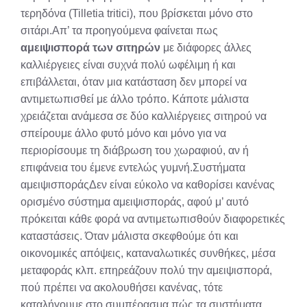
τερηδόνα (Tilletia tritici), που βρίσκεται μόνο στο
σιτάρι.Απ’ τα προηγούμενα φαίνεται πως
αμειψισπορά των σιτηρών
με διάφορες άλλες
καλλιέργειες είναι συχνά πολύ ωφέλιμη ή και
επιβάλλεται, όταν μια κατάσταση δεν μπορεί να
αντιμετωπισθεί με άλλο τρόπο. Κάποτε μάλιστα
χρειάζεται ανάμεσα σε δύο καλλιέργειες σιτηρού να
σπείρουμε άλλο φυτό μόνο και μόνο για να
περιορίσουμε τη διάβρωση του χωραφιού, αν ή
επιφάνεια του έμενε εντελώς γυμνή.Συστήματα
αμειψισποράςΔεν είναι εύκολο να καθορίσει κανένας
ορισμένο σύστημα αμειψισποράς, αφού μ’ αυτό
πρόκειται κάθε φορά να αντιμετωπισθούν διαφορετικές
καταστάσεις. Όταν μάλιστα σκεφθούμε ότι και
οικονομικές απόψεις, καταναλωτικές συνθήκες, μέσα
μεταφοράς κλπ. επηρεάζουν πολύ την αμειψισπορά,
πού πρέπει να ακολουθήσει κανένας, τότε
καταλήγουμε στο συμπέρασμα πώς τα συστήματα