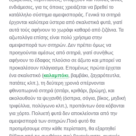
ενδιάμεσες, για τις όποιες χρειάζεται να βρεθεί το
κατάλληλο σύστημα αμειψισποράς. Γενικά τα σιτηρά
έρχονται καλύτερα ύστερα από σκαλιστικά φυτά, γιατί
αυτά τούς αφήνουν το χωράφι καθαρό από ζιζάνια. Τα
αζωτολόγα επίσης είναι πολύ χρήσιμα στην
αμειψισπορά των σιτηρών. Δεν πρέπει όμως να
προηγούνται αμέσως από σιτηρά, γιατί συνήθως
αφήνουν το έδαφος πλούσιο σε άζωτο και μπορεί να
προκαλέσουν πλάγιασμα. Επομένως πρώτα έρχεται
ένα σκαλιστικό (
καλαμπόκι
, βαμβάκι, ζαχαρότευτλα,
πατάτες κλπ.), τη δεύτερη χρονιά σπέρνονται
φθινοπωρινά σιτηρά (σιτάρι, κριθάρι, βρώμη), και
ακολουθούν τα ψυχανθή (όσπρια, σόγια, βίκος, μηδική
τριφύλλια, πολύγωνο κλπ.), προπάντων όσα κόβονται
για χόρτο. Πολυετή φυτά δεν αποκλείονται από την
αμειψισπορά των σιτηρών.Ποιό φυτό θα
προτιμήσουμε στην κάθε περίσταση, θα εξαρτηθεί