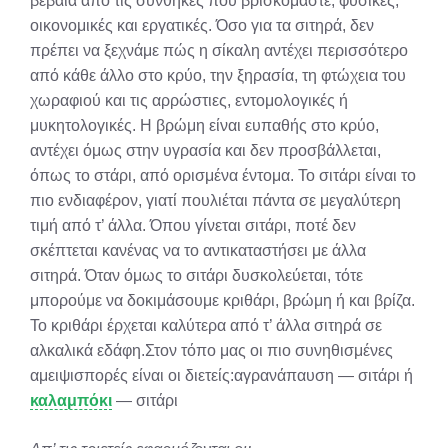
βέβαια από τις συνθήκες πού βρισκόμαστε, φυσικές,
οικονομικές και εργατικές. Όσο για τα σιτηρά, δεν
πρέπει να ξεχνάμε πώς η σίκαλη αντέχει περισσότερο
από κάθε άλλο στο κρύο, την ξηρασία, τη φτώχεια του
χωραφιού και τις αρρώστιες, εντομολογικές ή
μυκητολογικές. Η βρώμη είναι ευπαθής στο κρύο,
αντέχει όμως στην υγρασία και δεν προσβάλλεται,
όπως το στάρι, από ορισμένα έντομα. Το σιτάρι είναι το
πιο ενδιαφέρον, γιατί πουλιέται πάντα σε μεγαλύτερη
τιμή από τ’ άλλα. Όπου γίνεται σιτάρι, ποτέ δεν
σκέπτεται κανένας να το αντικαταστήσει με άλλα
σιτηρά. Όταν όμως το σιτάρι δυσκολεύεται, τότε
μπορούμε να δοκιμάσουμε κριθάρι, βρώμη ή και βρίζα.
Το κριθάρι έρχεται καλύτερα από τ’ άλλα σιτηρά σε
αλκαλικά εδάφη.Στον τόπο μας οι πιο συνηθισμένες
αμειψισπορές είναι οι διετείς:αγρανάπαυση — σιτάρι ή
καλαμπόκι
— σιτάρι