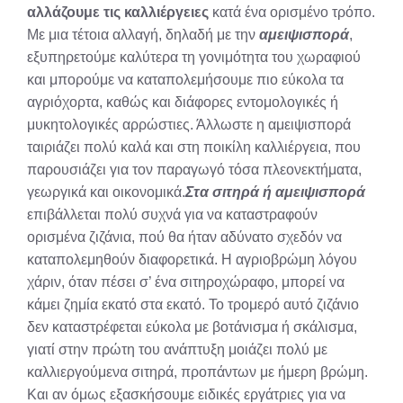
αλλάζουμε τις καλλιέργειες
κατά ένα ορισμένο τρόπο.
Με μια τέτοια αλλαγή, δηλαδή με την
αμειψισπορά
,
εξυπηρετούμε καλύτερα τη γονιμότητα του χωραφιού
και μπορούμε να καταπολεμήσουμε πιο εύκολα τα
αγριόχορτα, καθώς και διάφορες εντομολογικές ή
μυκητολογικές αρρώστιες. Άλλωστε η αμειψισπορά
ταιριάζει πολύ καλά και στη ποικίλη καλλιέργεια, που
παρουσιάζει για τον παραγωγό τόσα πλεονεκτήματα,
γεωργικά και οικονομικά.
Στα σιτηρά ή αμειψισπορά
επιβάλλεται πολύ συχνά για να καταστραφούν
ορισμένα ζιζάνια, πού θα ήταν αδύνατο σχεδόν να
καταπολεμηθούν διαφορετικά. Η αγριοβρώμη λόγου
χάριν, όταν πέσει σ’ ένα σιτηροχώραφο, μπορεί να
κάμει ζημία εκατό στα εκατό. Το τρομερό αυτό ζιζάνιο
δεν καταστρέφεται εύκολα με βοτάνισμα ή σκάλισμα,
γιατί στην πρώτη του ανάπτυξη μοιάζει πολύ με
καλλιεργούμενα σιτηρά, προπάντων με ήμερη βρώμη.
Και αν όμως εξασκήσουμε ειδικές εργάτριες για να