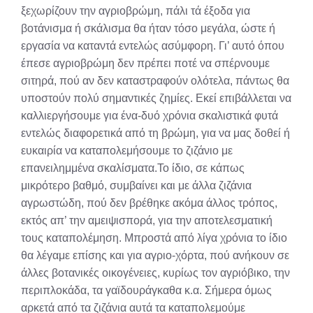
ξεχωρίζουν την αγριοβρώμη, πάλι τά έξοδα για
βοτάνισμα ή σκάλισμα θα ήταν τόσο μεγάλα, ώστε ή
εργασία να καταντά εντελώς ασύμφορη. Γι’ αυτό όπου
έπεσε αγριοβρώμη δεν πρέπει ποτέ να σπέρνουμε
σιτηρά, πού αν δεν καταστραφούν ολότελα, πάντως θα
υποστούν πολύ σημαντικές ζημίες. Εκεί επιβάλλεται να
καλλιεργήσουμε για ένα-δυό χρόνια σκαλιστικά φυτά
εντελώς διαφορετικά από τη βρώμη, για να μας δοθεί ή
ευκαιρία να καταπολεμήσουμε το ζιζάνιο με
επανειλημμένα σκαλίσματα.Το ίδιο, σε κάπως
μικρότερο βαθμό, συμβαίνει και με άλλα ζιζάνια
αγρωστώδη, πού δεν βρέθηκε ακόμα άλλος τρόπος,
εκτός απ’ την αμειψισπορά, για την αποτελεσματική
τους καταπολέμηση. Μπροστά από λίγα χρόνια το ίδιο
θα λέγαμε επίσης και για αγριο-χόρτα, πού ανήκουν σε
άλλες βοτανικές οικογένειες, κυρίως τον αγριόβικο, την
περιπλοκάδα, τα γαϊδουράγκαθα κ.α. Σήμερα όμως
αρκετά από τα ζιζάνια αυτά τα καταπολεμούμε