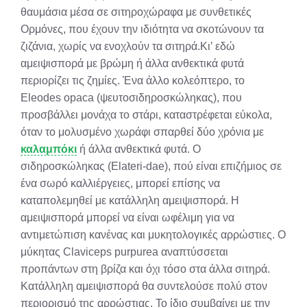
θαυμάσια μέσα σε σιτηροχώραφα με συνθετικές
Ορμόνες, που έχουν την ιδιότητα να σκοτώνουν τα
ζιζάνια, χωρίς να ενοχλούν τα σιτηρά.Κι’ εδώ
αμειψισπορά με βρώμη ή άλλα ανθεκτικά φυτά
περιορίζει τις ζημίες. Ένα άλλο κολεόπτερο, το
Eleodes opaca (ψευτοσιδηροσκώληκας), που
προσβάλλει μονάχα το στάρι, καταστρέφεται εύκολα,
όταν το μολυσμένο χωράφι σπαρθεί δύο χρόνια με
καλαμπόκι
ή άλλα ανθεκτικά φυτά. Ο
σιδηροσκώληκας (Elateri-dae), πού είναι επιζήμιος σε
ένα σωρό καλλιέργειες, μπορεί επίσης να
καταπολεμηθεί με κατάλληλη αμειψισπορά. Η
αμειψισπορά μπορεί να είναι ωφέλιμη για να
αντιμετώπιση κανένας και μυκητολογικές αρρώστιες. Ο
μύκητας Claviceps purpurea αναπτύσσεται
προπάντων στη βρίζα και όχι τόσο στα άλλα σιτηρά.
Κατάλληλη αμειψισπορά θα συντελούσε πολύ στον
περιορισμό της αρρώστιας. Το ίδιο συμβαίνει με την