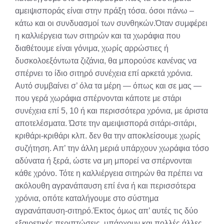
αμειψισποράς είναι στην πράξη τόσα. όσοι πάνω –
κάτω και οι συνδυασμοί των συνθηκών.Όταν συμφέρει
η καλλιέργεια των σιτηρών και τα χωράφια που
διαθέτουμε είναι γόνιμα, χωρίς αρρώστιες ή
δυσκολοεξόντωτα ζιζάνια, θα μπορούσε κανένας να
σπέρνει το ίδιο σιτηρό συνέχεια επί αρκετά χρόνια.
Αυτό συμβαίνει σ’ όλα τα μέρη — όπως και σε μας —
που γερά χωράφια σπέρνονται κάποτε με στάρι
συνέχεια επί 5, 10 ή και περισσότερα χρόνια, με άριστα
αποτελέσματα. Ώστε την αμειψισπορά σιτάρι-σιτάρι,
κριθάρι-κριθάρι κλπ. δεν θα την αποκλείσουμε χωρίς
συζήτηση. Απ’ την άλλη μεριά υπάρχουν χωράφια τόσο
αδύνατα ή ξερά, ώστε να μη μπορεί να σπέρνονται
κάθε χρόνο. Τότε η καλλιέργεια σιτηρών θα πρέπει να
ακόλουθη αγρανάπαυση επί ένα ή και περισσότερα
χρόνια, οπότε καταλήγουμε στο σύστημα
αγρανάπαυση-σιτηρό.Έκτος όμως απ’ αυτές τις δύο
εξαιρετικές περιπτώσεις, υπάρχουν και πολλές άλλες