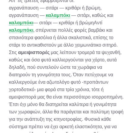
Απ’ τις τριετείς εφαρμόζονται οι:
αγρανάπαυση — σιτάρι — κριθάρι ή βρώμη,
αγρανάπαυση —
καλαμπόκι
— σιτάρι, καθώς και
καλαμπόκι
— σιτάρι — κριθάρι ή βρώμηΑντί
καλαμπόκι
, σπέρνεται πολλές φορές βαμβάκι και
σπανιότερα φασόλια ή άλλα σκαλιστικά, επίσης το
στάρι το αντικαθιστούν με άλλο χειμωνιάτικο σιτηρό.
Στις
αμειψισπορές
μας λείπουν τρομερά τα ψυχανθή,
καθώς και όσα φυτά καλλιεργούνται για χόρτο, αυτά
δηλαδή, πού συντελούν ώστε τα χωράφια να
διατηρούν τη γονιμότητα τους. Όταν πετύχουμε να
καλλιεργούμε ένα αζωτολόγο φυτό -προπάντων
χορτοδοτικό- μια φορά στα τρία χρόνια, τότε ή
αμειψισπορά μας θα είναι περισσότερο ισορροπημένη.
Έτσι όχι μόνο θα διατηρείται καλύτερα ή γονιμότητα
των χωραφιών, άλλα θα παράγεται και πολύτιμη τροφή
για την ανάπτυξη της κτηνοτροφίας. Φυσικά κάθε
σύστημα πρέπει να έχει αρκετή ελαστικότητα, για να