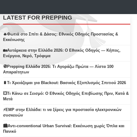
LATEST FOR PREPPING
🔥Φωτιά στο Σπίτι & Δάσος: Εθνικός Οδηγός Προστασίας &
Εκκένωσης
🏡Αυτάρκεια στην Ελλάδα 2026: Ο Εθνικός Οδηγός — Κήπος,
Ενέργεια, Νερό, Τρόφιμα
🧭Prepping Ελλάδα 2026: Τι Αγοράζω Πρώτα — Λίστα 100
Απαραίτητων
🔋Τι Χρειάζομαι για Blackout: Βασικός Εξοπλισμός Σπιτιού 2026
💥Τι Κάνω σε Σεισμό: Ο Εθνικός Οδηγός Επιβίωσης Πριν, Κατά &
Μετά
⚡EMP στην Ελλάδα: τι να ξέρεις για προστασία ηλεκτρονικών
συσκευών
🏙️Αντι-conventional Urban Survival: Εκκένωση χωρίς Όπλα και
Πανικό