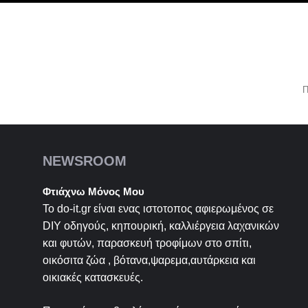
Π
NEWSROOM
Φτιάχνω Μόνος Μου
Το do-it.gr είναι ενας ιστοτοπος αφιερωμένος σε
DIY
οδηγούς, κηπουρική, καλλιέργεια λαχανικών
και φυτών, παρασκευή τροφίμων στο σπίτι,
οικόσιτα ζώα , βότανα,ψαρεμα,αυτάρκεια και
οικιακές κατασκευές.