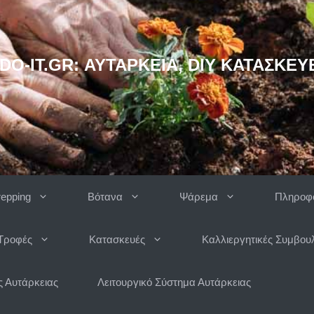
DO-IT.GR: ΑΥΤΆΡΚΕΙΑ, DIY ΚΑΤΑΣΚΕΥ
repping
Βότανα
Ψάρεμα
Πληροφο
Τροφές
Κατασκευές
Καλλιεργητικές Συμβου
 Αυτάρκειας
Λειτουργικό Σύστημα Αυτάρκειας