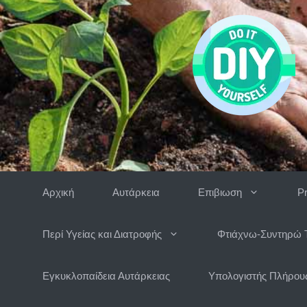
Μετάβαση
σε
περιεχόμενο
Αρχική
Αυτάρκεια
Επιβιωση
P
Περί Υγείας και Διατροφής
Φτιάχνω-Συντηρώ 
Εγκυκλοπαίδεια Αυτάρκειας
Υπολογιστής Πλήρους