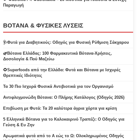
Παραγωγή
ΒΟΤΑΝΑ & ΦΥΣΙΚΕΣ ΛΥΣΕΙΣ
🩺Φυτά για Διαβητικούς: Οδηγός για Φυσική Ρύθμιση Σάκχαρου
🌿Βότανα Ελλάδας: 100 Φαρμακευτικά Βότανα-Χρήσεις,
Δοσολογία & Πού Μαζεύω
🌻Superfoods από την Ελλάδα: Φυτά και Βότανα με Ισχυρές
Θρεπτικές Ιδιότητες
Τα 30 Πιο Ισχυρά Φυσικά Αντιβιοτικά για τον Οργανισμό
Αντιφλεγμονώδη Βότανα: Ο Πλήρης Κατάλογος (Οδηγός 2026)
Επιβίωση με Φυτά: Τα 20 καλύτερα άγρια χόρτα για κρίση
5 Ελληνικά Βότανα για το Καλοκαιρινό Τραπέζι: Ο Οδηγός για
Γεύση & Ευ Ζην
Αρωματικά φυτά από το Α εώς το Ω: Ολοκληρωμένος Οδηγός