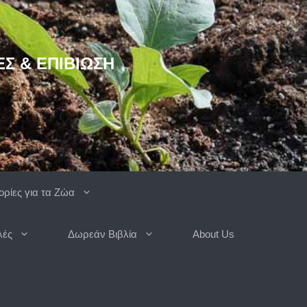
ΈΣ & ΕΠΙΒΊΩΣΗ
ρίες για τα Ζώα
λές
Δωρεάν Βιβλία
About Us