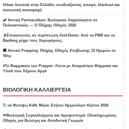
Urban Survival στην Ελλάδα: συνδυάζοντας σεισμό, blackout και
κοινωνική αναταραχή
🌿 Αστική Permaculture: Βιολογικοί Λαχανόκηποι σε
Πολυκατοικίες — Ο Πλήρης Οδηγός 2026
📡Επικοινωνίες σε περίπτωση Grid-Down: Από τα PMR και τα
Baofeng μέχρι τους δορυφόρους.
🏢 Αστικό Prepping: Πλήρης Οδηγός Επιβίωσης 15 Ημερών σε
50τμ
⚕️Το Φαρμακείο του Prepper: Λίστα με Απαραίτητα Φάρμακα και
Υλικά που Λήγουν Αργά
ΒΙΟΛΟΓΙΚΗ ΚΑΛΛΙΕΡΓΕΙΑ
Τι να Φυτέψω Κάθε Μήνα: Ετήσιο Ημερολόγιο Κήπου 2026
🌱Βιολογική Συγκαλλιέργεια και Αμειψισπορά: Ολοκληρωμένος
Οδηγός για Βιώσιμη και Αποδοτική Γεωργία