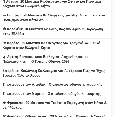
🥬Λάχανο: 20 Μυστικά Καλλιέργειας για Σφιχτά και Γευστικά
Λάχανα στον Ελληνικό Κήπο
🥗 Παντζάρι: 20 Μυστικά Καλλιέργειας για Μεγάλα και Γευστικά
Παντζάρια στον Κήπο σου
🎃 Κολοκύθι: 20 Μυστικά Καλλιέργειας για Άφθονη Παραγωγή
στην Ελλάδα
🥕 Καρότο: 20 Μυστικά Καλλιέργειας για Τραγανά και Γλυκά
Καρότα στον Ελληνικό Κήπο
🌿 Αστική Permaculture: Βιολογικοί Λαχανόκηποι σε
Πολυκατοικίες — Ο Πλήρης Οδηγός 2026
Σπορά και Βιολογική Καλλιέργεια για Αυτάρκεια: Πώς να Έχεις
Τρόφιμα Όλο το Χρόνο
Τι φυτεύουμε τον Απρίλιο – Ο απόλυτος οδηγός κηπουρικής
Τι φυτεύουμε τον Μάρτιο – Ο απόλυτος οδηγός κηπουρικής
🍓 Φράουλες: 20 Μυστικά για Τεράστια Παραγωγή στον Κήπο &
σε Γλάστρα
🫘 Φασόλια / 🌱Φασολάκια – 20 Μυστικά για Πλούσια & Συνεχή