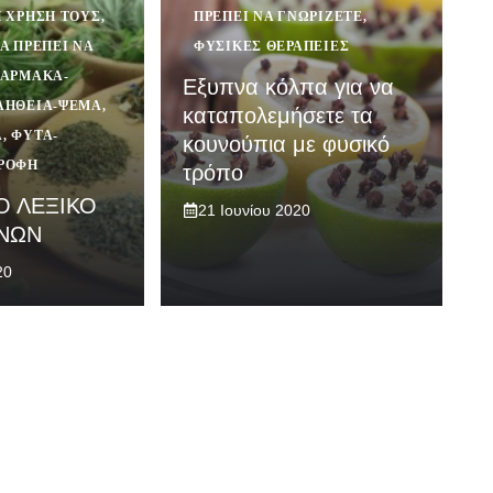
Η ΧΡΉΣΗ ΤΟΥΣ
,
ΠΡΈΠΕΙ ΝΑ ΓΝΩΡΊΖΕΤΕ
,
Α ΠΡΈΠΕΙ ΝΑ
ΦΥΣΙΚΈΣ ΘΕΡΑΠΕΊΕΣ
ΆΡΜΑΚΑ-
Εξυπνα κόλπα για να
ΛΉΘΕΙΑ-ΨΈΜΑ
,
καταπολεμήσετε τα
Α
,
ΦΥΤΆ-
κουνούπια με φυσικό
ΤΡΟΦΉ
τρόπο
Ο ΛΕΞΙΚΟ
21 Ιουνίου 2020
ΝΩΝ
20