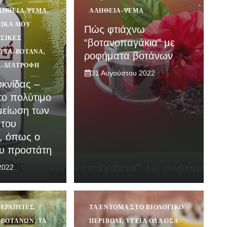
ΛΉΘΕΙΑ-ΨΈΜΑ
,
ΑΛΉΘΕΙΑ-ΨΈΜΑ
ΔΙΚΆ ΜΟΥ
Πώς φτιάχνω
ΣΙΚΈΣ
“βοτανοπαγάκια” με
ΥΤΆ-ΒΌΤΑΝΑ
,
ροφήματα βοτάνων
-ΔΙΑΤΡΟΦΉ
31 Αυγούστου 2022
κνίδας –
ο πολύτιμο
μείωση των
 του
, όπως ο
ου προστάτη
2022
ΘΕΡΑΠΕΊΕΣ
,
ΤΑ ΈΝΤΟΜΑ ΣΤΟ ΒΙΟΛΟΓΙΚΌ
 ΒΟΤΆΝΩΝ
,
ΤΑ
ΠΕΡΙΒΌΛΙ
,
ΥΓΕΊΑ ΌΛΑ ΌΣΑ