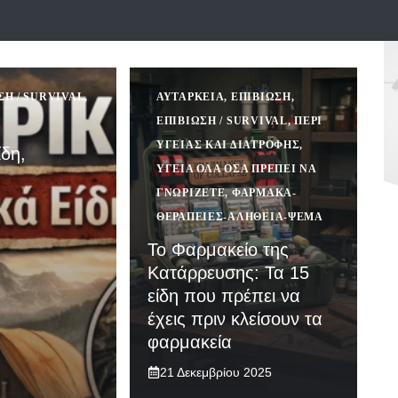
ΣΗ / SURVIVAL
,
ΑΥΤΆΡΚΕΙΑ
,
ΕΠΙΒΙΩΣΗ
,
ΕΠΙΒΊΩΣΗ / SURVIVAL
,
ΠΕΡΊ
ΥΓΕΊΑΣ ΚΑΙ ΔΙΑΤΡΟΦΉΣ
,
ίδη,
ΥΓΕΊΑ ΌΛΑ ΌΣΑ ΠΡΈΠΕΙ ΝΑ
ΓΝΩΡΊΖΕΤΕ
,
ΦΆΡΜΑΚΑ-
ΘΕΡΑΠΕΊΕΣ-ΑΛΉΘΕΙΑ-ΨΈΜΑ
Το Φαρμακείο της
Κατάρρευσης: Τα 15
είδη που πρέπει να
έχεις πριν κλείσουν τα
φαρμακεία
21 Δεκεμβρίου 2025