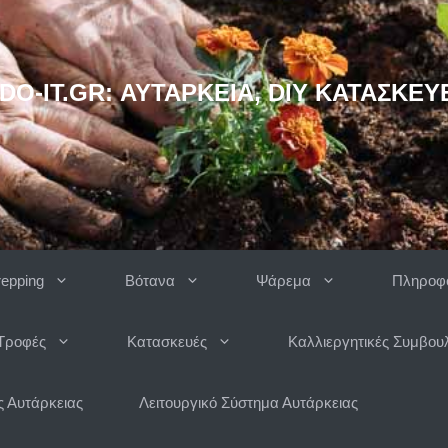
DO-IT.GR: ΑΥΤΆΡΚΕΙΑ, DIY ΚΑΤΑΣΚΕΥ
repping
Βότανα
Ψάρεμα
Πληροφο
Τροφές
Κατασκευές
Καλλιεργητικές Συμβου
 Αυτάρκειας
Λειτουργικό Σύστημα Αυτάρκειας