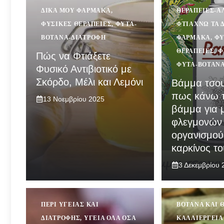
ΔΙΚΆ ΜΟΥ ΦΆΡΜΑΚΑ
,
ΘΕΡΑΠΕΊΕΣ-Α
ΦΥΣΙΚΈΣ ΘΕΡΑΠΕΊΕΣ
,
ΦΥΤΆ-
ΦΤΙΆΧΝΩ ΤΑ 
ΒΌΤΑΝΑ-ΔΙΑΤΡΟΦΉ
ΦΆΡΜΑΚΑ
,
ΦΥ
ΘΕΡΑΠΕΊΕΣ
,
Φ
Πώς να Φτιάξετε
ΦΥΤΆ-ΒΌΤΑΝΑ
Φυσικό Αντιβιοτικό με
Σκόρδο, Μέλι και Λεμόνι
Βάμμα τσου
πως κάνω τ
13 Νοεμβρίου 2025
βάμμα για 
φλεγμονών
οργανισμού
καρκίνος τ
3 Δεκεμβρίου 
ΠΕΡΊ ΥΓΕΊΑΣ ΚΑΙ
ΒΌΤΑΝΑ ΚΑΙ 
ΔΙΑΤΡΟΦΉΣ
,
ΥΓΕΊΑ ΌΛΑ ΌΣΑ
ΚΑΛΛΙΈΡΓΕΙΑ