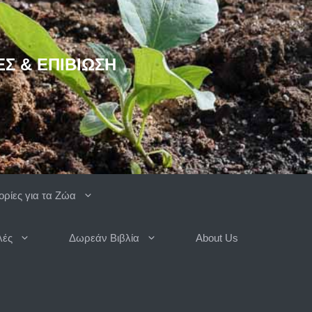
ΈΣ & ΕΠΙΒΊΩΣΗ
ρίες για τα Ζώα
λές
Δωρεάν Βιβλία
About Us