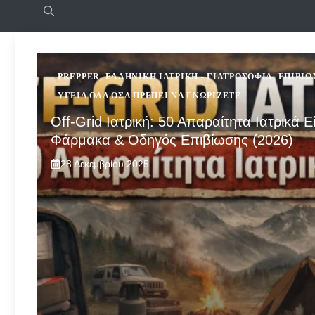
PREPPER
,
ΕΛΛΗΝΙΚΉ ΙΑΤΡΙΚΉ - ΓΙΑΤΡΟΣΌΦΙΑ
,
ΕΠΙΒΊΩ
ΥΓΕΊΑ ΌΛΑ ΌΣΑ ΠΡΈΠΕΙ ΝΑ ΓΝΩΡΊΖΕΤΕ
Off-Grid Ιατρική: 50 Απαραίτητα Ιατρικά Ε
Φάρμακα & Οδηγός Επιβίωσης (2026)
28 Δεκεμβρίου 2025