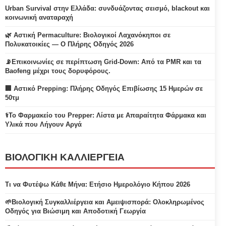
Urban Survival στην Ελλάδα: συνδυάζοντας σεισμό, blackout και
κοινωνική αναταραχή
🌿 Αστική Permaculture: Βιολογικοί Λαχανόκηποι σε
Πολυκατοικίες — Ο Πλήρης Οδηγός 2026
📡Επικοινωνίες σε περίπτωση Grid-Down: Από τα PMR και τα
Baofeng μέχρι τους δορυφόρους.
🏢 Αστικό Prepping: Πλήρης Οδηγός Επιβίωσης 15 Ημερών σε
50τμ
⚕️Το Φαρμακείο του Prepper: Λίστα με Απαραίτητα Φάρμακα και
Υλικά που Λήγουν Αργά
ΒΙΟΛΟΓΙΚΗ ΚΑΛΛΙΕΡΓΕΙΑ
Τι να Φυτέψω Κάθε Μήνα: Ετήσιο Ημερολόγιο Κήπου 2026
🌱Βιολογική Συγκαλλιέργεια και Αμειψισπορά: Ολοκληρωμένος
Οδηγός για Βιώσιμη και Αποδοτική Γεωργία