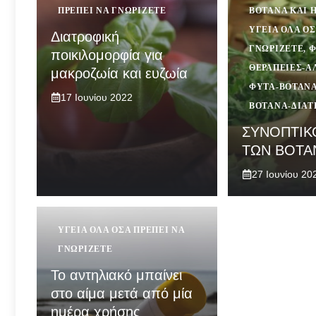
ΠΡΈΠΕΙ ΝΑ ΓΝΩΡΊΖΕΤΕ
ΒΌΤΑΝΑ ΚΑΙ 
ΥΓΕΊΑ ΌΛΑ ΌΣ
Διατροφική
ΓΝΩΡΊΖΕΤΕ
,
Φ
ποικιλομορφία για
ΘΕΡΑΠΕΊΕΣ-Α
μακροζωία και ευζωία
ΦΥΤΆ-ΒΌΤΑΝ
17 Ιουνίου 2022
ΒΌΤΑΝΑ-ΔΙΑ
ΣΥΝΟΠΤΙΚ
ΤΩΝ ΒΟΤΑ
27 Ιουνίου 20
ΥΓΕΊΑ ΌΛΑ ΌΣΑ ΠΡΈΠΕΙ ΝΑ
ΓΝΩΡΊΖΕΤΕ
Το αντηλιακό μπαίνει
στο αίμα μετά από μία
ημέρα χρήσης