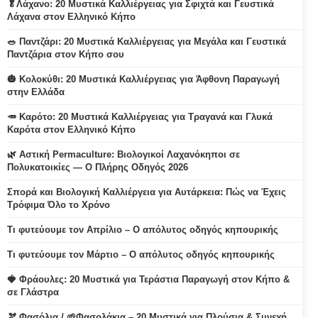
🥬Λάχανο: 20 Μυστικά Καλλιέργειας για Σφιχτά και Γευστικά
Λάχανα στον Ελληνικό Κήπο
🥗 Παντζάρι: 20 Μυστικά Καλλιέργειας για Μεγάλα και Γευστικά
Παντζάρια στον Κήπο σου
🎃 Κολοκύθι: 20 Μυστικά Καλλιέργειας για Άφθονη Παραγωγή
στην Ελλάδα
🥕 Καρότο: 20 Μυστικά Καλλιέργειας για Τραγανά και Γλυκά
Καρότα στον Ελληνικό Κήπο
🌿 Αστική Permaculture: Βιολογικοί Λαχανόκηποι σε
Πολυκατοικίες — Ο Πλήρης Οδηγός 2026
Σπορά και Βιολογική Καλλιέργεια για Αυτάρκεια: Πώς να Έχεις
Τρόφιμα Όλο το Χρόνο
Τι φυτεύουμε τον Απρίλιο – Ο απόλυτος οδηγός κηπουρικής
Τι φυτεύουμε τον Μάρτιο – Ο απόλυτος οδηγός κηπουρικής
🍓 Φράουλες: 20 Μυστικά για Τεράστια Παραγωγή στον Κήπο &
σε Γλάστρα
🫘 Φασόλια / 🌱Φασολάκια – 20 Μυστικά για Πλούσια & Συνεχή