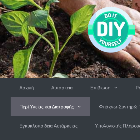
Μετάβαση
σε
περιεχόμενο
Αρχική
Αυτάρκεια
Επιβιωση
P
Περί Υγείας και Διατροφής
Φτιάχνω-Συντηρώ 
Εγκυκλοπαίδεια Αυτάρκειας
Υπολογιστής Πλήρους