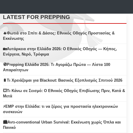
LATEST FOR PREPPING
🔥Φωτιά στο Σπίτι & Δάσος: Εθνικός Οδηγός Προστασίας &
Εκκένωσης
🏡Αυτάρκεια στην Ελλάδα 2026: Ο Εθνικός Οδηγός — Κήπος,
Ενέργεια, Νερό, Τρόφιμα
🧭Prepping Ελλάδα 2026: Τι Αγοράζω Πρώτα — Λίστα 100
Απαραίτητων
🔋Τι Χρειάζομαι για Blackout: Βασικός Εξοπλισμός Σπιτιού 2026
💥Τι Κάνω σε Σεισμό: Ο Εθνικός Οδηγός Επιβίωσης Πριν, Κατά &
Μετά
⚡EMP στην Ελλάδα: τι να ξέρεις για προστασία ηλεκτρονικών
συσκευών
🏙️Αντι-conventional Urban Survival: Εκκένωση χωρίς Όπλα και
Πανικό