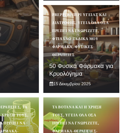
PREPPER
,
ΠΕΡΊ ΥΓΕΊΑΣ ΚΑΙ
ΔΙΑΤΡΟΦΉΣ
,
ΥΓΕΊΑ ΌΛΑ ΌΣΑ
ΠΡΈΠΕΙ ΝΑ ΓΝΩΡΊΖΕΤΕ
,
ΦΤΙΆΧΝΩ ΤΑ ΔΙΚΆ ΜΟΥ
ΦΆΡΜΑΚΑ
,
ΦΥΣΙΚΈΣ
ΘΕΡΑΠΕΊΕΣ
50 Φυσικά Φάρμακα για
Κρυολόγημα
15 Δεκεμβρίου 2025
ΘΕΡΑΠΕΊΕΣ
,
ΤΑ
ΤΑ ΒΌΤΑΝΑ ΚΑΙ Η ΧΡΉΣΗ
Η ΧΡΉΣΗ ΤΟΥΣ
,
ΤΟΥΣ
,
ΥΓΕΊΑ ΌΛΑ ΌΣΑ
Α ΠΡΈΠΕΙ ΝΑ
ΠΡΈΠΕΙ ΝΑ ΓΝΩΡΊΖΕΤΕ
,
ΆΡΜΑΚΑ-
ΦΆΡΜΑΚΑ-ΘΕΡΑΠΕΊΕΣ-