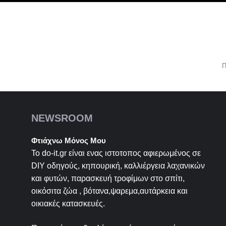
Π
NEWSROOM
Φτιάχνω Μόνος Μου
Το do-it.gr είναι ενας ιστοτοπος αφιερωμένος σε
DIY
οδηγούς, κηπουρική, καλλιέργεια λαχανικών
και φυτών, παρασκευή τροφίμων στο σπίτι,
οικόσιτα ζώα , βότανα,ψαρεμα,αυτάρκεια και
οικιακές κατασκευές.