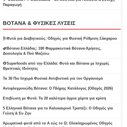
Παραγωγή
ΒΟΤΑΝΑ & ΦΥΣΙΚΕΣ ΛΥΣΕΙΣ
🩺Φυτά για Διαβητικούς: Οδηγός για Φυσική Ρύθμιση Σάκχαρου
🌿Βότανα Ελλάδας: 100 Φαρμακευτικά Βότανα-Χρήσεις,
Δοσολογία & Πού Μαζεύω
🌻Superfoods από την Ελλάδα: Φυτά και Βότανα με Ισχυρές
Θρεπτικές Ιδιότητες
Τα 30 Πιο Ισχυρά Φυσικά Αντιβιοτικά για τον Οργανισμό
Αντιφλεγμονώδη Βότανα: Ο Πλήρης Κατάλογος (Οδηγός 2026)
Επιβίωση με Φυτά: Τα 20 καλύτερα άγρια χόρτα για κρίση
5 Ελληνικά Βότανα για το Καλοκαιρινό Τραπέζι: Ο Οδηγός για
Γεύση & Ευ Ζην
Αρωματικά φυτά από το Α εώς το Ω: Ολοκληρωμένος Οδηγός