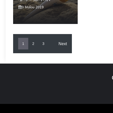
9 Μαΐου 2019
Next
1
2
3